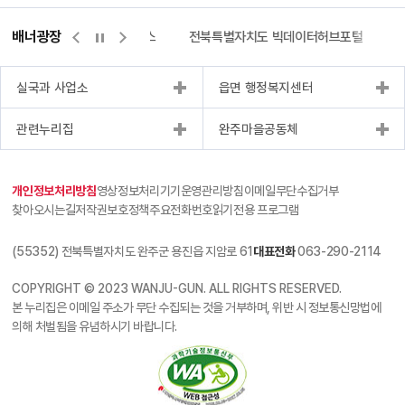
배너광장
측량바로처리센터
위택스
전북특별자치도 빅데이터허브포털
실국과 사업소
읍면 행정복지센터
관련누리집
완주마을공동체
개인정보처리방침
영상정보처리기기운영관리방침
이메일무단수집거부
찾아오시는길
저작권보호정책
주요전화번호
읽기전용 프로그램
(55352) 전북특별자치도 완주군 용진읍 지암로 61
대표전화
063-290-2114
COPYRIGHT © 2023 WANJU-GUN. ALL RIGHTS RESERVED.
본 누리집은 이메일 주소가 무단 수집되는 것을 거부하며, 위반 시 정보통신망법에
의해 처벌됨을 유념하시기 바랍니다.