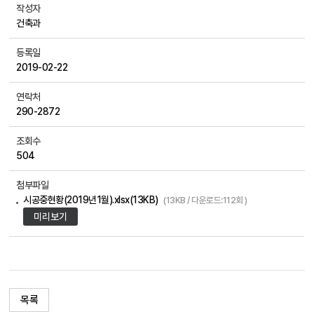
작성자
건축과
등록일
2019-02-22
연락처
290-2872
조회수
504
첨부파일
시공중현황(2019년1월).xlsx(13KB)
(13KB / 다운로드:112회 )
미리보기
목록