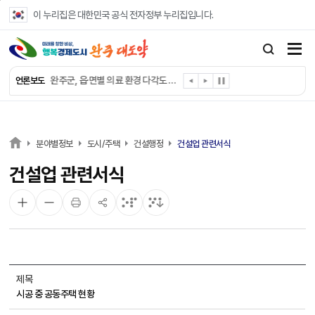
본문 바로가기
이 누리집은 대한민국 공식 전자정부 누리집입니다.
완주군, ‘수의계약 총량제’ 개편 운영
완주군 청소년, 초록우산 지원으로 치과 치료
완주군, 읍·면별 의료 환경 다각도 진단한다
언론보도
완주군, 모바일 헬스케어 “내 건강 변화 직접 확인”
완주군 “여름휴가철 청소년 안전 지킨다”
완주 청소년, 삼성 임직원 만나 미래 진로 그린다
전북은행, 완주군에 ‘시원키트’ 60세트 기탁
분야별정보
도시/주택
건설행정
건설업 관련서식
㈜새눈, 완주군에 성금 1,000만 원 기탁
건설업 관련서식
완주 봉동읍, 희망나눔가게·행복빨래방 만족도 조사
유희태 완주군수, 친환경 농업인 현장 목소리 경청
제목
시공 중 공동주택 현황