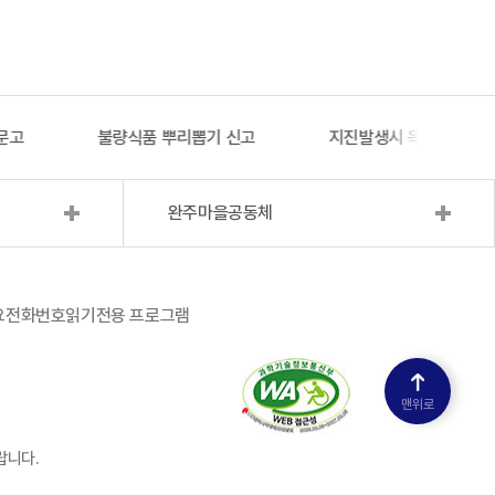
문고
불량식품 뿌리뽑기 신고
지진발생시 옥외대피소 
완주마을공동체
요전화번호
읽기전용 프로그램
맨위로
랍니다.