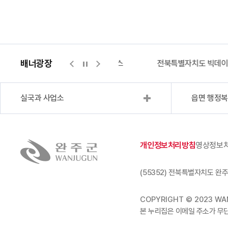
배너광장
지적측량바로처리센터
위택스
전북특별자치도 빅데
실국과 사업소
읍면 행정
개인정보처리방침
영상정보
(55352) 전북특별자치도 완주
COPYRIGHT © 2023 WAN
본 누리집은 이메일 주소가 무