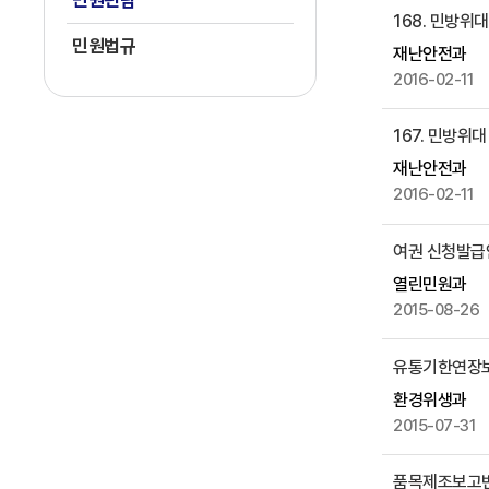
민원편람
168. 민방위
으
민원법규
로
재난안전과
번
2016-02-11
호
,
167. 민방위
제
재난안전과
목
2016-02-11
,
작
여권 신청발급
성
자
열린민원과
,
2015-08-26
첨
부
유통기한연장
파
환경위생과
일
2015-07-31
,
작
품목제조보고