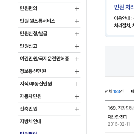
민원 처리
민원편의
이용안내 :
민원 원스톱서비스
처리절차,
민원신청/발급
민원신고
여권민원/국제운전면허증
정보통신민원
지적/부동산민원
전체
183
건
자동차민원
게
169. 직장민
건축민원
시
재난안전과
물
지방세안내
2016-02-11
목
록