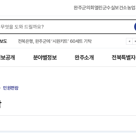
완주군의회
열린군수실
보건소
농업
완주군 “여름휴가철 청소년 안전 지킨다”
완주 청소년, 삼성 임직원 만나 미래 진로 그린다
보도
전북은행, 완주군에 ‘시원키트’ 60세트 기탁
㈜새눈, 완주군에 성금 1,000만 원 기탁
완주 봉동읍, 희망나눔가게·행복빨래방 만족도 조사
정보공개
분야별정보
완주소개
전북특별자
유희태 완주군수, 친환경 농업인 현장 목소리 경청
완주 미래라이온스, 경로당 냉장고 후원
“일터에서 찾은 자신감” 완주군 장애인일자리 활발
완주군, 파크골프장 운영 정비… “공정한 환경 조성”
민원편람
완주 이서면, 홀몸 남성 위한 ‘이서천사 요리교실’
람