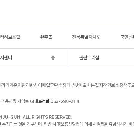
이터허브포털
완주몰
전북특별자치도
국민신
복지센터
관련누리집
처리기기운영관리방침
이메일무단수집거부
찾아오시는길
저작권보호정책
주
군 용진읍 지암로 61
대표전화
063-290-2114
JU-GUN. ALL RIGHTS RESERVED.
단 수집되는 것을 거부하며, 위반 시 정보통신망법에 의해 처벌됨을 유념하시기 바