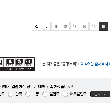
11
12
13
14
15
16
본 저작물은 "공공누리"
제4유형:출처표시+
지에서 열람하신 정보에 대해 만족하셨습니까?
만족
만족
보통
불만족
매우불만족
평가하기