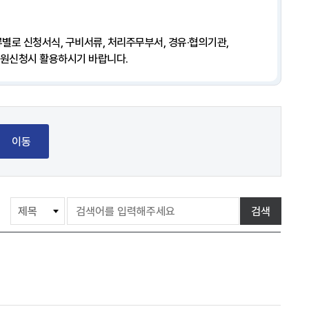
별로 신청서식, 구비서류, 처리주무부서, 경유·협의기관,
민원신청시 활용하시기 바랍니다.
이동
게
검색
시
물
검
색