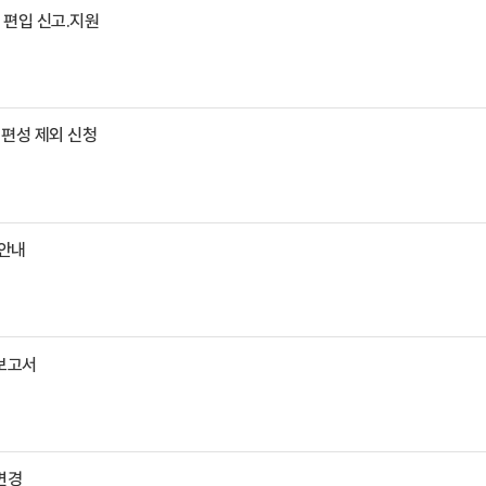
대 편입 신고.지원
대 편성 제외 신청
안내
보고서
변경