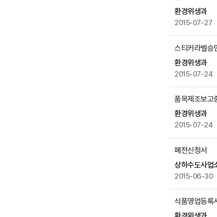
성
환경위생과
일
2015-07-27
,
조
스티커라벨승
회
수
환경위생과
등
2015-07-24
을
제
품목제조보고
공
환경위생과
2015-07-24
폐전신청서
상하수도사업
2015-06-30
식품영업등록사
환경위생과