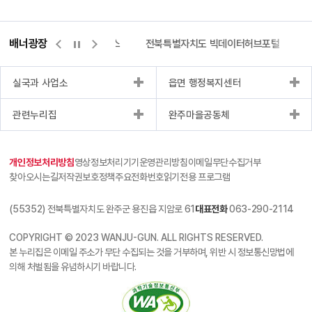
배너광장
측량바로처리센터
위택스
전북특별자치도 빅데이터허브포털
실국과 사업소
읍면 행정복지센터
관련누리집
완주마을공동체
개인정보처리방침
영상정보처리기기운영관리방침
이메일무단수집거부
찾아오시는길
저작권보호정책
주요전화번호
읽기전용 프로그램
(55352) 전북특별자치도 완주군 용진읍 지암로 61
대표전화
063-290-2114
COPYRIGHT © 2023 WANJU-GUN. ALL RIGHTS RESERVED.
본 누리집은 이메일 주소가 무단 수집되는 것을 거부하며, 위반 시 정보통신망법에
의해 처벌됨을 유념하시기 바랍니다.