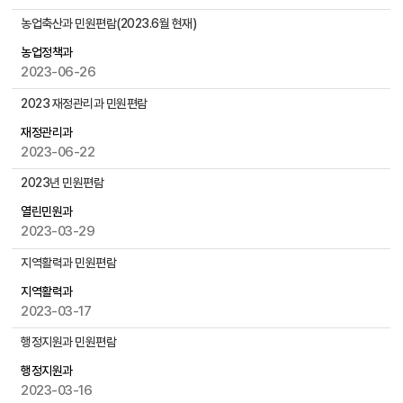
록
농업축산과 민원편람(2023.6월 현재)
으
로
농업정책과
번
2023-06-26
호
2023 재정관리과 민원편람
,
제
재정관리과
목
2023-06-22
,
2023년 민원편람
작
성
열린민원과
자
2023-03-29
,
첨
지역활력과 민원편람
부
지역활력과
파
2023-03-17
일
,
행정지원과 민원편람
작
행정지원과
성
2023-03-16
일