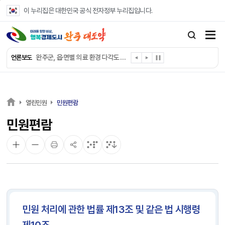
본문 바로가기
이 누리집은 대한민국 공식 전자정부 누리집입니다.
완주군, ‘수의계약 총량제’ 개편 운영
완주군 청소년, 초록우산 지원으로 치과 치료
완주군, 읍·면별 의료 환경 다각도 진단한다
언론보도
완주군, 모바일 헬스케어 “내 건강 변화 직접 확인”
완주군 “여름휴가철 청소년 안전 지킨다”
완주 청소년, 삼성 임직원 만나 미래 진로 그린다
전북은행, 완주군에 ‘시원키트’ 60세트 기탁
열린민원
민원편람
㈜새눈, 완주군에 성금 1,000만 원 기탁
민원편람
완주 봉동읍, 희망나눔가게·행복빨래방 만족도 조사
유희태 완주군수, 친환경 농업인 현장 목소리 경청
민원 처리에 관한 법률 제13조 및 같은 법 시행령