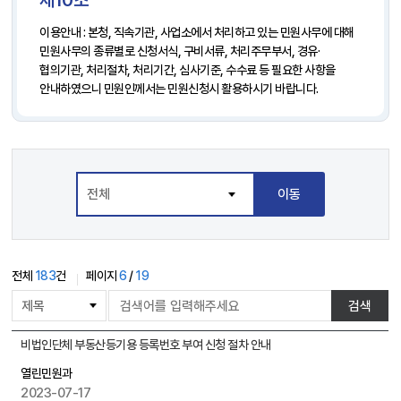
제10조
이용안내 : 본청, 직속기관, 사업소에서 처리하고 있는 민원사무에 대해
민원사무의 종류별로 신청서식, 구비서류, 처리주무부서, 경유·
협의기관, 처리절차, 처리기간, 심사기준, 수수료 등 필요한 사항을
안내하였으니 민원인께서는 민원신청시 활용하시기 바랍니다.
이동
전체
183
건
페이지
6
/
19
게
검색
시
물
게
비법인단체 부동산등기용 등록번호 부여 신청 절차 안내
검
시
색
열린민원과
물
2023-07-17
목