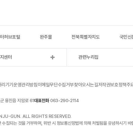
이터허브포털
완주몰
전북특별자치도
국민신
복지센터
관련누리집
처리기기운영관리방침
이메일무단수집거부
찾아오시는길
저작권보호정책
주
군 용진읍 지암로 61
대표전화
063-290-2114
JU-GUN. ALL RIGHTS RESERVED.
단 수집되는 것을 거부하며, 위반 시 정보통신망법에 의해 처벌됨을 유념하시기 바