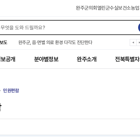
완주군의회
열린군수실
보건소
농업
완주군, ‘수의계약 총량제’ 개편 운영
완주군 청소년, 초록우산 지원으로 치과 치료
보도
완주군, 읍·면별 의료 환경 다각도 진단한다
완주군, 모바일 헬스케어 “내 건강 변화 직접 확인”
완주군 “여름휴가철 청소년 안전 지킨다”
정보공개
분야별정보
완주소개
전북특별자
완주 청소년, 삼성 임직원 만나 미래 진로 그린다
전북은행, 완주군에 ‘시원키트’ 60세트 기탁
㈜새눈, 완주군에 성금 1,000만 원 기탁
완주 봉동읍, 희망나눔가게·행복빨래방 만족도 조사
민원편람
유희태 완주군수, 친환경 농업인 현장 목소리 경청
람