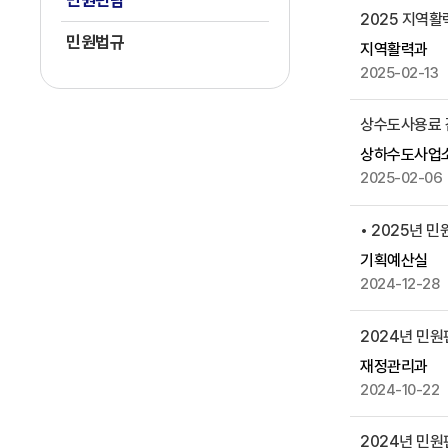
민원편람
2025 지역
으
민원법규
로
지역활력과
번
2025-02-13
호
,
상수도사용료 
제
상하수도사업
목
2025-02-06
,
작
• 2025년 
성
자
기획예산실
,
2024-12-28
첨
부
2024년 민
파
재정관리과
일
2024-10-22
,
작
2024년 민