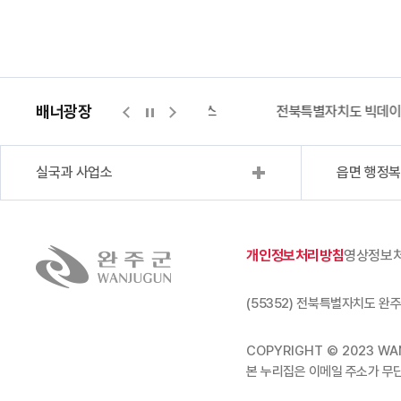
배너광장
지적측량바로처리센터
위택스
전북특별자치도 빅데
실국과 사업소
읍면 행정
개인정보처리방침
영상정보
(55352) 전북특별자치도 완주
COPYRIGHT © 2023 WAN
본 누리집은 이메일 주소가 무