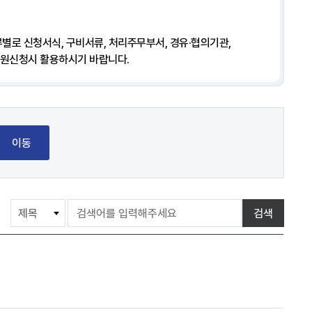
별로 신청서식, 구비서류, 처리주무부서, 경유·협의기관,
민원신청시 활용하시기 바랍니다.
이동
게
검색
시
물
검
색