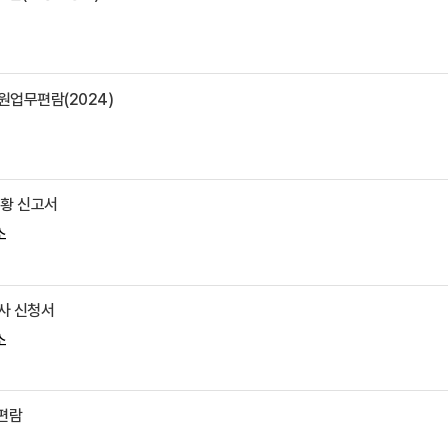
원업무편람(2024)
현황 신고서
소
사 신청서
소
원편람