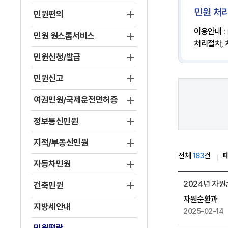
민원 처리
민원편의
이용안내 :
민원 원스톱서비스
처리절차,
민원신청/발급
민원신고
여권민원/국제운전면허증
정보통신민원
지적/부동산민원
전체
183
건
자동차민원
게
2024년 자원
건축민원
시
자원순환과
물
지방세안내
2025-02-14
목
록