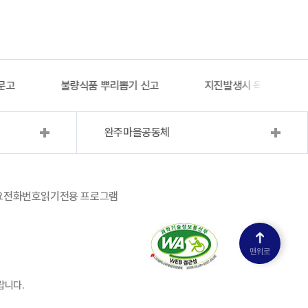
문고
불량식품 뿌리뽑기 신고
지진발생시 옥외대피소 
완주마을공동체
요전화번호
읽기전용 프로그램
맨위로
랍니다.