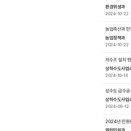
성
환경위생과
일
2024-10-22
,
조
농업축산과 민
회
수
농업정책과
등
2024-10-22
을
제
저수조 설치 
공
상하수도사업
2024-10-14
상수도 급수공
상하수도사업
2024-09-12
2024년 민
열린민원과