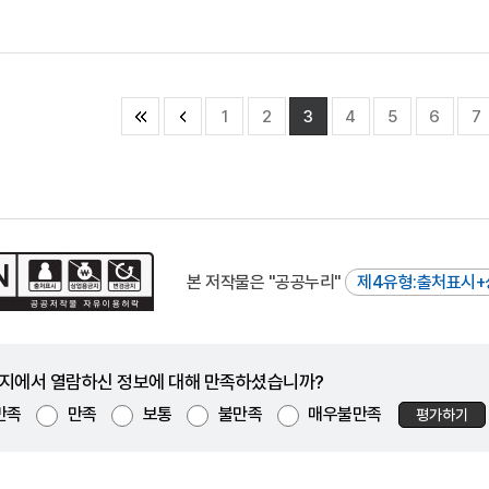
1
2
3
4
5
6
7
본 저작물은 "공공누리"
제4유형:출처표시+
지에서 열람하신 정보에 대해 만족하셨습니까?
만족
만족
보통
불만족
매우불만족
평가하기