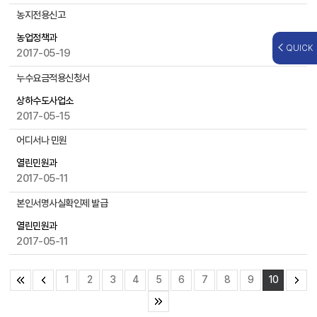
,
농지전용신고
조
회
농업정책과
QUICK
수
2017-05-19
등
누수요금적용신청서
을
제
상하수도사업소
공
2017-05-15
어디서나 민원
열린민원과
2017-05-11
본인서명사실확인제 발급
열린민원과
2017-05-11
1
2
3
4
5
6
7
8
9
10