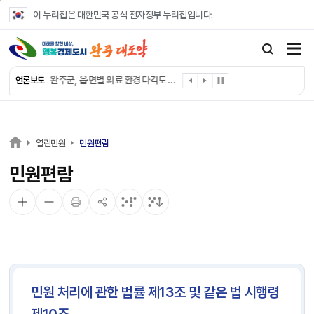
본문 바로가기
이 누리집은 대한민국 공식 전자정부 누리집입니다.
완주군, ‘수의계약 총량제’ 개편 운영
완주군 청소년, 초록우산 지원으로 치과 치료
완주군, 읍·면별 의료 환경 다각도 진단한다
언론보도
완주군, 모바일 헬스케어 “내 건강 변화 직접 확인”
완주군 “여름휴가철 청소년 안전 지킨다”
완주 청소년, 삼성 임직원 만나 미래 진로 그린다
전북은행, 완주군에 ‘시원키트’ 60세트 기탁
㈜새눈, 완주군에 성금 1,000만 원 기탁
열린민원
민원편람
완주 봉동읍, 희망나눔가게·행복빨래방 만족도 조사
민원편람
유희태 완주군수, 친환경 농업인 현장 목소리 경청
민원 처리에 관한 법률 제13조 및 같은 법 시행령