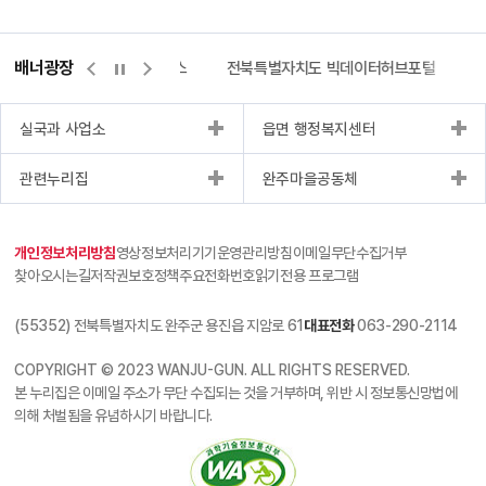
배너광장
리센터
위택스
전북특별자치도 빅데이터허브포털
완주몰
실국과 사업소
읍면 행정복지센터
관련누리집
완주마을공동체
개인정보처리방침
영상정보처리기기운영관리방침
이메일무단수집거부
찾아오시는길
저작권보호정책
주요전화번호
읽기전용 프로그램
(55352) 전북특별자치도 완주군 용진읍 지암로 61
대표전화
063-290-2114
COPYRIGHT © 2023 WANJU-GUN. ALL RIGHTS RESERVED.
본 누리집은 이메일 주소가 무단 수집되는 것을 거부하며, 위반 시 정보통신망법에
의해 처벌됨을 유념하시기 바랍니다.