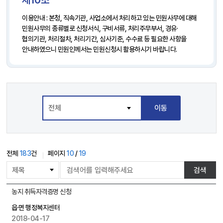
제10조
이용안내 : 본청, 직속기관, 사업소에서 처리하고 있는 민원사무에 대해
민원사무의 종류별로 신청서식, 구비서류, 처리주무부서, 경유·
협의기관, 처리절차, 처리기간, 심사기준, 수수료 등 필요한 사항을
안내하였으니 민원인께서는 민원신청시 활용하시기 바랍니다.
이동
전체
183
건
페이지
10
/
19
게
검색
시
물
게
농지 취득자격증명 신청
검
시
색
읍·면 행정복지센터
물
2018-04-17
목