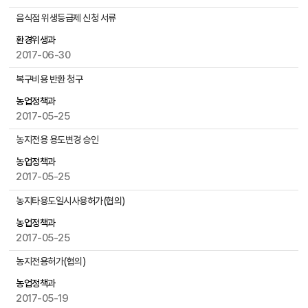
록
음식점 위생등급제 신청 서류
으
로
환경위생과
번
2017-06-30
호
복구비용 반환 청구
,
제
농업정책과
목
2017-05-25
,
농지전용 용도변경 승인
작
성
농업정책과
자
2017-05-25
,
첨
농지타용도일시사용허가(협의)
부
농업정책과
파
2017-05-25
일
,
농지전용허가(협의)
작
농업정책과
성
2017-05-19
일