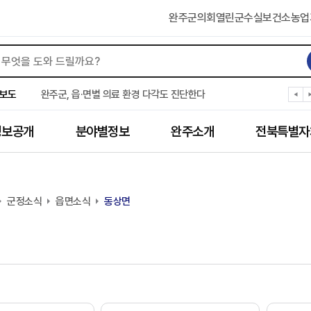
완주군의회
열린군수실
보건소
농업
완주군, ‘수의계약 총량제’ 개편 운영
완주군 청소년, 초록우산 지원으로 치과 치료
보도
완주군, 읍·면별 의료 환경 다각도 진단한다
완주군, 모바일 헬스케어 “내 건강 변화 직접 확인”
완주군 “여름휴가철 청소년 안전 지킨다”
정보공개
분야별정보
완주소개
전북특별자
완주 청소년, 삼성 임직원 만나 미래 진로 그린다
전북은행, 완주군에 ‘시원키트’ 60세트 기탁
㈜새눈, 완주군에 성금 1,000만 원 기탁
완주 봉동읍, 희망나눔가게·행복빨래방 만족도 조사
군정소식
유희태 완주군수, 친환경 농업인 현장 목소리 경청
읍면소식
동상면