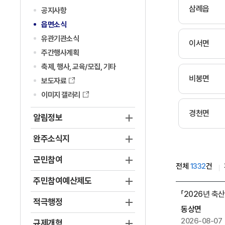
삼례읍
공지사항
읍면소식
유관기관소식
이서면
주간행사계획
축제, 행사, 교육/모집, 기타
비봉면
보도자료
이미지 갤러리
경천면
알림정보
완주소식지
군민참여
전체
1332
건
주민참여예산제도
동
「2026년 축
상
적극행정
동상면
면
2026-08-07
규제개혁
게