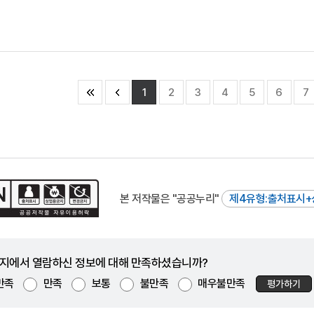
1
2
3
4
5
6
7
본 저작물은 "공공누리"
제4유형:출처표시+
지에서 열람하신 정보에 대해 만족하셨습니까?
만족
만족
보통
불만족
매우불만족
평가하기