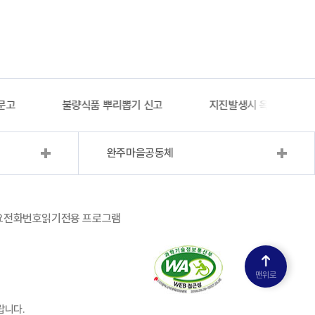
문고
불량식품 뿌리뽑기 신고
지진발생시 옥외대피소 
완주마을공동체
요전화번호
읽기전용 프로그램
맨위로
랍니다.