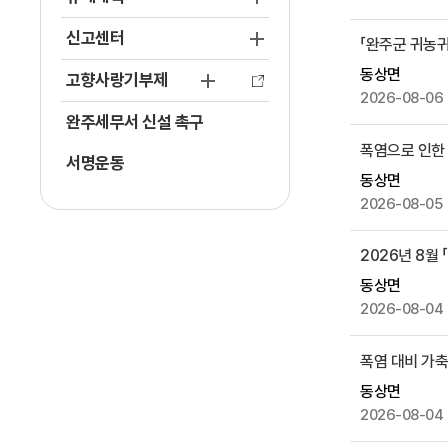
시
신고센터
「완주군 귀농
물
목
동상면
고향사랑기부제
록
2026-08-06
으
완주세무서 신설 촉구
로
폭염으로 인한 
서명운동
,
동상면
번
2026-08-05
호
,
2026년 8월
제
목
동상면
,
2026-08-04
작
성
폭염 대비 가
자
동상면
,
2026-08-04
첨