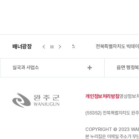
배너광장
지적측량바로처리센터
위택스
전북특별자치도 빅데
실국과 사업소
읍면 행정
개인정보처리방침
영상정보
(55352) 전북특별자치도 완주
COPYRIGHT © 2023 WAN
본 누리집은 이메일 주소가 무