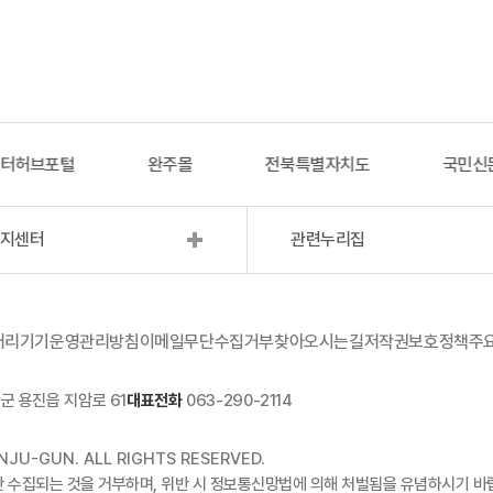
이터허브포털
완주몰
전북특별자치도
국민신
복지센터
관련누리집
처리기기운영관리방침
이메일무단수집거부
찾아오시는길
저작권보호정책
주
군 용진읍 지암로 61
대표전화
063-290-2114
JU-GUN. ALL RIGHTS RESERVED.
단 수집되는 것을 거부하며, 위반 시 정보통신망법에 의해 처벌됨을 유념하시기 바