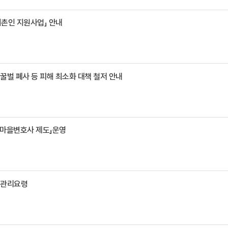
귀촌인 지원사업」 안내
꿀벌 폐사 등 피해 최소화 대책 철저 안내
 「마을변호사 제도」운영
축관리요령