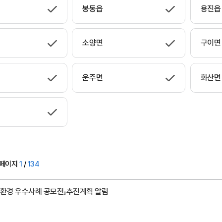
봉동읍
용진읍
소양면
구이면
운주면
화산면
페이지
1
/
134
산환경 우수사례 공모전」추진계획 알림