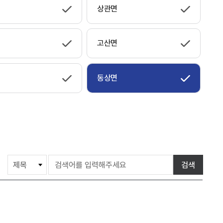
상관면
고산면
동상면
게
검색
시
물
검
색