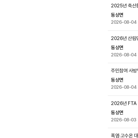
부
2025년 축산
파
동상면
일
2026-08-04
,
작
2026년 산림
성
일
동상면
,
2026-08-04
조
회
주민참여 사방댐
수
동상면
등
2026-08-04
을
제
2026년 FT
공
동상면
2026-08-03
폭염·고수온 