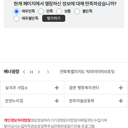
현재 페이지에서 열람하신 정보에 대해 만족하셨습니까?
매우만족
만족
보통
불만족
매우불만족
평가하기
배너광장
측량바로처리센터
위택스
전북특별자치도 빅데이터허브포털
실국과 사업소
읍면 행정복지센터
관련누리집
완주마을공동체
개인정보처리방침
영상정보처리기기운영관리방침
이메일무단수집거부
찾아오시는길
저작권보호정책
주요전화번호
읽기전용 프로그램