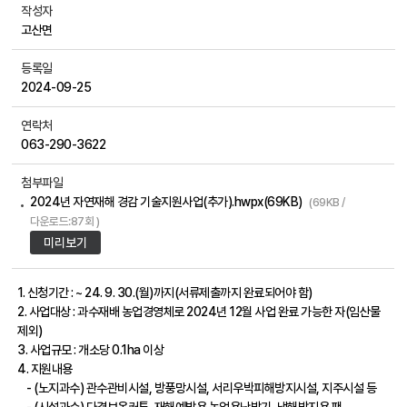
작성자
고산면
등록일
2024-09-25
연락처
063-290-3622
첨부파일
2024년 자연재해 경감 기술지원사업(추가).hwpx(69KB)
(69KB /
다운로드:87회 )
미리보기
1. 신청기간 : ~ 24. 9. 30.(월)까지(서류제출까지 완료되어야 함)
2. 사업대상 : 과수재배 농업경영체로 2024년 12월 사업 완료 가능한 자(임산물
제외)
3. 사업규모 : 개소당 0.1ha 이상
4. 지원내용
- (노지과수) 관수관비시설, 방풍망시설, 서리우박피해방지시설, 지주시설 등
- (시설과수) 다겹보온커튼, 재해예방용 농업용난방기, 냉해방지용 팬,