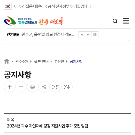
본문 바로가기
이 누리집은 대한민국 공식 전자정부 누리집입니다.
완주군, ‘수의계약 총량제’ 개편 운영
완주군 청소년, 초록우산 지원으로 치과 치료
완주군, 읍·면별 의료 환경 다각도 진단한다
언론보도
완주군, 모바일 헬스케어 “내 건강 변화 직접 확인”
완주군 “여름휴가철 청소년 안전 지킨다”
완주 청소년, 삼성 임직원 만나 미래 진로 그린다
전북은행, 완주군에 ‘시원키트’ 60세트 기탁
완주소개
읍·면 안내
고산면
공지사항
㈜새눈, 완주군에 성금 1,000만 원 기탁
공지사항
완주 봉동읍, 희망나눔가게·행복빨래방 만족도 조사
유희태 완주군수, 친환경 농업인 현장 목소리 경청
제목
2024년 과수 자연재해 경감 지원사업 추가 모집 알림