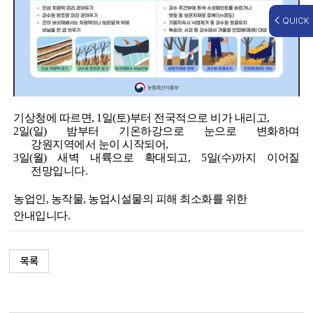
QUICK
기상청에 따르면
,
1
일
(
토
)
부터 전국적으로 비
가 내리고
,
2
일
(
일
)
밤부터 기온하강으로 눈으로 변화하며
강원지역에서
눈이 시작
되어
,
3
일
(
월
)
새벽 내륙으로 확대
되고
,
5
일
(
수
)
까지 이어질
전망
입니다
.
농업인
,
농작물
,
농업시설물
의
피해 최소화
를 위한
안내입니다.
목록