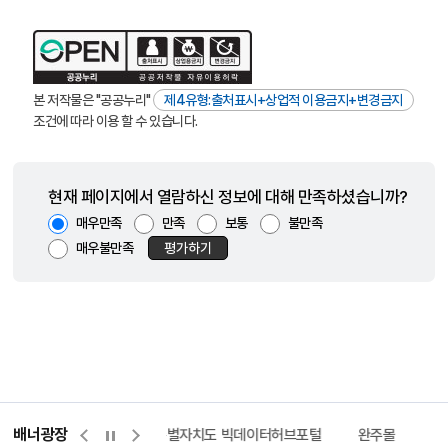
본 저작물은 "공공누리"
제4유형:출처표시+상업적 이용금지+변경금지
조건에 따라 이용 할 수 있습니다.
현재 페이지에서 열람하신 정보에 대해 만족하셨습니까?
매우만족
만족
보통
불만족
매우불만족
평가하기
배너광장
센터
위택스
전북특별자치도 빅데이터허브포털
완주몰
전