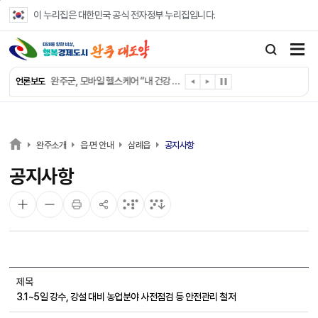
본문 바로가기
이 누리집은 대한민국 공식 전자정부 누리집입니다.
완주군, ‘수의계약 총량제’ 개편 운영
완주군 청소년, 초록우산 지원으로 치과 치료
완주군, 읍·면별 의료 환경 다각도 진단한다
완주군, 모바일 헬스케어 “내 건강 변화 직접 확인”
언론보도
완주군 “여름휴가철 청소년 안전 지킨다”
완주 청소년, 삼성 임직원 만나 미래 진로 그린다
전북은행, 완주군에 ‘시원키트’ 60세트 기탁
㈜새눈, 완주군에 성금 1,000만 원 기탁
완주소개
읍·면 안내
삼례읍
공지사항
완주 봉동읍, 희망나눔가게·행복빨래방 만족도 조사
공지사항
유희태 완주군수, 친환경 농업인 현장 목소리 경청
제목
3.1~5일 강수, 강설 대비 농업분야 사전점검 등 안전관리 철저