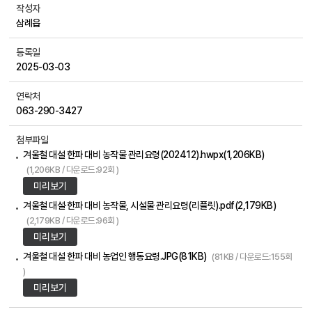
작성자
삼례읍
등록일
2025-03-03
연락처
063-290-3427
첨부파일
겨울철 대설 한파 대비 농작물 관리요령(202412).hwpx(1,206KB)
(1,206KB / 다운로드:92회 )
미리보기
겨울철 대설·한파 대비 농작물, 시설물 관리요령(리플릿).pdf(2,179KB)
(2,179KB / 다운로드:96회 )
미리보기
겨울철 대설 한파 대비 농업인 행동요령.JPG(81KB)
(81KB / 다운로드:155회
)
미리보기