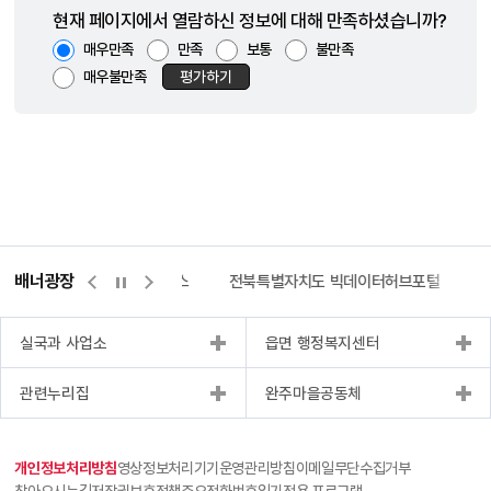
현재 페이지에서 열람하신 정보에 대해 만족하셨습니까?
매우만족
만족
보통
불만족
매우불만족
평가하기
배너광장
측량바로처리센터
위택스
전북특별자치도 빅데이터허브포털
실국과 사업소
읍면 행정복지센터
관련누리집
완주마을공동체
개인정보처리방침
영상정보처리기기운영관리방침
이메일무단수집거부