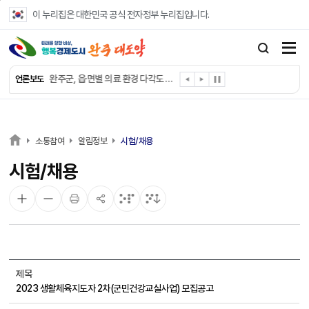
본문 바로가기
이 누리집은 대한민국 공식 전자정부 누리집입니다.
완주군, ‘수의계약 총량제’ 개편 운영
완주군 청소년, 초록우산 지원으로 치과 치료
완주군, 읍·면별 의료 환경 다각도 진단한다
언론보도
완주군, 모바일 헬스케어 “내 건강 변화 직접 확인”
완주군 “여름휴가철 청소년 안전 지킨다”
완주 청소년, 삼성 임직원 만나 미래 진로 그린다
전북은행, 완주군에 ‘시원키트’ 60세트 기탁
소통참여
알림정보
시험/채용
㈜새눈, 완주군에 성금 1,000만 원 기탁
시험/채용
완주 봉동읍, 희망나눔가게·행복빨래방 만족도 조사
유희태 완주군수, 친환경 농업인 현장 목소리 경청
제목
2023 생활체육지도자 2차(군민건강교실사업) 모집공고