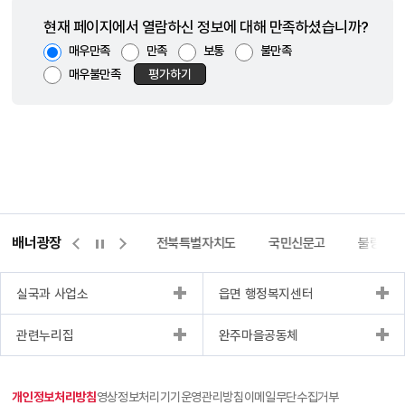
현재 페이지에서 열람하신 정보에 대해 만족하셨습니까?
매우만족
만족
보통
불만족
매우불만족
평가하기
배너광장
이터허브포털
완주몰
전북특별자치도
국민신문고
불량식품
실국과 사업소
읍면 행정복지센터
관련누리집
완주마을공동체
개인정보처리방침
영상정보처리기기운영관리방침
이메일무단수집거부