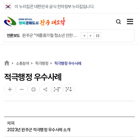
본문 바로가기
이 누리집은 대한민국 공식 전자정부 누리집입니다.
완주군, ‘수의계약 총량제’ 개편 운영
완주군 청소년, 초록우산 지원으로 치과 치료
완주군, 읍·면별 의료 환경 다각도 진단한다
완주군, 모바일 헬스케어 “내 건강 변화 직접 확인”
완주군 “여름휴가철 청소년 안전 지킨다”
언론보도
완주 청소년, 삼성 임직원 만나 미래 진로 그린다
전북은행, 완주군에 ‘시원키트’ 60세트 기탁
㈜새눈, 완주군에 성금 1,000만 원 기탁
완주 봉동읍, 희망나눔가게·행복빨래방 만족도 조사
소통참여
적극행정
적극행정 우수사례
유희태 완주군수, 친환경 농업인 현장 목소리 경청
적극행정 우수사례
제목
2023년 완주군 적극행정 우수사례 소개