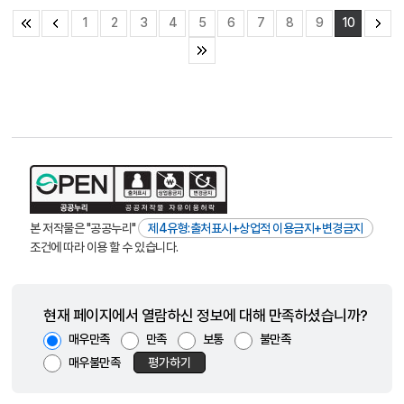
1
2
3
4
5
6
7
8
9
10
본 저작물은 "공공누리"
제4유형:출처표시+상업적 이용금지+변경금지
조건에 따라 이용 할 수 있습니다.
현재 페이지에서 열람하신 정보에 대해 만족하셨습니까?
매우만족
만족
보통
불만족
매우불만족
평가하기