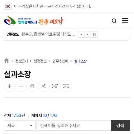
본문 바로가기
이 누리집은 대한민국 공식 전자정부 누리집입니다.
완주군, ‘수의계약 총량제’ 개편 운영
완주군 청소년, 초록우산 지원으로 치과 치료
완주군, 읍·면별 의료 환경 다각도 진단한다
언론보도
완주군, 모바일 헬스케어 “내 건강 변화 직접 확인”
완주군 “여름휴가철 청소년 안전 지킨다”
완주 청소년, 삼성 임직원 만나 미래 진로 그린다
전북은행, 완주군에 ‘시원키트’ 60세트 기탁
정보공개
행정정보
업무추진비
실과소장
㈜새눈, 완주군에 성금 1,000만 원 기탁
실과소장
완주 봉동읍, 희망나눔가게·행복빨래방 만족도 조사
유희태 완주군수, 친환경 농업인 현장 목소리 경청
전체
1753
건
페이지
10
/
176
게
검색
시