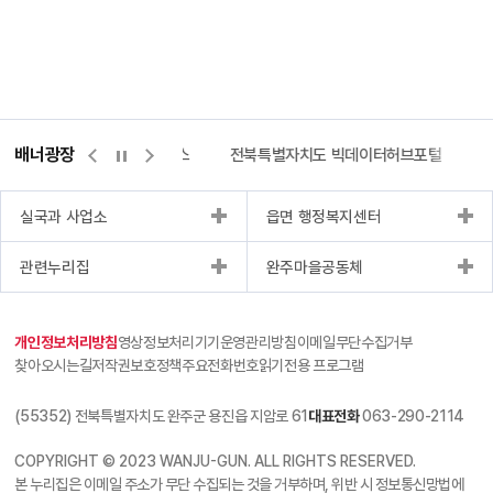
배너광장
측량바로처리센터
위택스
전북특별자치도 빅데이터허브포털
실국과 사업소
읍면 행정복지센터
관련누리집
완주마을공동체
개인정보처리방침
영상정보처리기기운영관리방침
이메일무단수집거부
찾아오시는길
저작권보호정책
주요전화번호
읽기전용 프로그램
(55352) 전북특별자치도 완주군 용진읍 지암로 61
대표전화
063-290-2114
COPYRIGHT © 2023 WANJU-GUN. ALL RIGHTS RESERVED.
본 누리집은 이메일 주소가 무단 수집되는 것을 거부하며, 위반 시 정보통신망법에