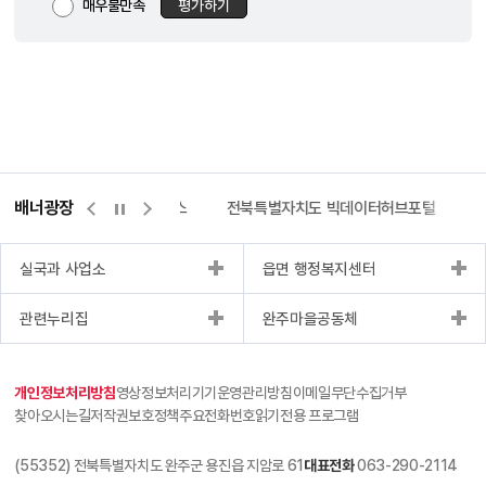
매우불만족
평가하기
배너광장
측량바로처리센터
위택스
전북특별자치도 빅데이터허브포털
실국과 사업소
읍면 행정복지센터
관련누리집
완주마을공동체
개인정보처리방침
영상정보처리기기운영관리방침
이메일무단수집거부
찾아오시는길
저작권보호정책
주요전화번호
읽기전용 프로그램
(55352) 전북특별자치도 완주군 용진읍 지암로 61
대표전화
063-290-2114