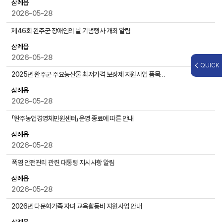
삼례읍
자
2026-05-28
,
첨
제46회 완주군 장애인의 날 기념행사 개최 알림
부
삼례읍
파
2026-05-28
일
QUICK
,
2025년 완주군 주요농산물 최저가격 보장제 지원사업 품목별 최저가격 안내
작
성
삼례읍
일
2026-05-28
,
「완주농업경영체민원센터」운영 종료에 따른 안내
조
회
삼례읍
수
2026-05-28
등
을
폭염 안전관리 관련 대통령 지시사항 알림
제
삼례읍
공
2026-05-28
2026년 다문화가족 자녀 교육활동비 지원사업 안내