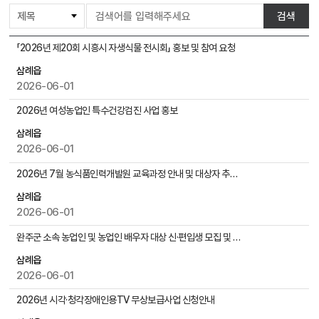
게
검색
시
물
삼
「2026년 제20회 시흥시 자생식물 전시회」 홍보 및 참여 요청
검
례
색
삼례읍
읍
2026-06-01
게
시
2026년 여성농업인 특수건강검진 사업 홍보
물
목
삼례읍
록
2026-06-01
으
2026년 7월 농식품인력개발원 교육과정 안내 및 대상자 추천-6.11(목)까지
로
,
삼례읍
번
2026-06-01
호
완주군 소속 농업인 및 농업인 배우자 대상 신·편입생 모집 및 장학안내
,
제
삼례읍
목
2026-06-01
,
작
2026년 시각·청각장애인용TV 무상보급사업 신청안내
성