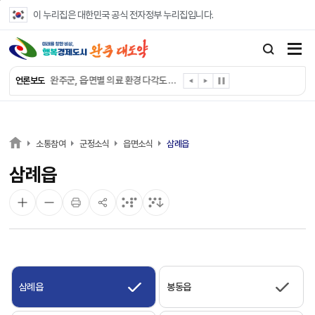
본문 바로가기
이 누리집은 대한민국 공식 전자정부 누리집입니다.
완주군, ‘수의계약 총량제’ 개편 운영
완주군 청소년, 초록우산 지원으로 치과 치료
완주군, 읍·면별 의료 환경 다각도 진단한다
언론보도
완주군, 모바일 헬스케어 “내 건강 변화 직접 확인”
완주군 “여름휴가철 청소년 안전 지킨다”
완주 청소년, 삼성 임직원 만나 미래 진로 그린다
전북은행, 완주군에 ‘시원키트’ 60세트 기탁
소통참여
군정소식
읍면소식
삼례읍
㈜새눈, 완주군에 성금 1,000만 원 기탁
삼례읍
완주 봉동읍, 희망나눔가게·행복빨래방 만족도 조사
유희태 완주군수, 친환경 농업인 현장 목소리 경청
삼례읍
봉동읍