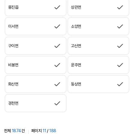
용진읍
상관면
이서면
소양면
구이면
고산면
비봉면
운주면
화산면
동상면
경천면
전체
1874
건
페이지
11
/
188