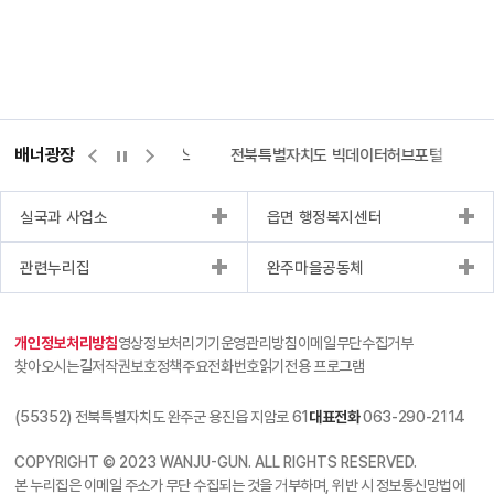
배너광장
측량바로처리센터
위택스
전북특별자치도 빅데이터허브포털
실국과 사업소
읍면 행정복지센터
관련누리집
완주마을공동체
개인정보처리방침
영상정보처리기기운영관리방침
이메일무단수집거부
찾아오시는길
저작권보호정책
주요전화번호
읽기전용 프로그램
(55352) 전북특별자치도 완주군 용진읍 지암로 61
대표전화
063-290-2114
COPYRIGHT © 2023 WANJU-GUN. ALL RIGHTS RESERVED.
본 누리집은 이메일 주소가 무단 수집되는 것을 거부하며, 위반 시 정보통신망법에