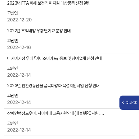
,
2023년 FTA 피해 보전직불 지원 대상품목 신청 알림
첨
고산면
부
2022-12-20
파
일
2022년 조직배양 우량 딸기묘 분양 안내
,
작
고산면
성
2022-12-16
일
다자녀가정 우대 『아이조아카드』 홍보 및 참여업체 신청 안내
,
조
고산면
회
2022-12-14
수
등
2023년 친환경농산물 품목다양화 육성지원사업 신청 안내
을
고산면
제
2022-12-14
QUICK
공
장애인행정도우미, 사이버대 교육지원안내(태블릿PC지원, 무료특강)
고산면
2022-12-14