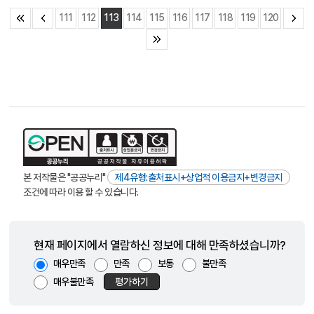
111
112
113
114
115
116
117
118
119
120
본 저작물은 "공공누리"
제4유형:출처표시+상업적 이용금지+변경금지
조건에 따라 이용 할 수 있습니다.
현재 페이지에서 열람하신 정보에 대해 만족하셨습니까?
매우만족
만족
보통
불만족
매우불만족
평가하기