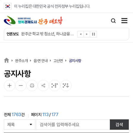
본문 바로가기
이 누리집은 대한민국 공식 전자정부 누리집입니다.
완주군, 파크골프장 운영 정비… “공정한 환경 조성”
완주 이서면, 홀몸 남성 위한 ‘이서천사 요리교실’
완주군 학교 밖 청소년, 하나금융 장학생 최종 선발
언론보도
완주군 청소년 여름방학 맞아 “내 손으로 뚝딱”
완주군 상관면, 악성 민원 현장 대응력 강화
완주 삼례수소에너지고, 취약계층 조명 교체 봉사
완주군, 서울대생과 함께하는 ‘청소년 진로드림캠프’ 참가
완주소개
읍·면 안내
고산면
공지사항
완주시니어클럽, 보건복지부 노인일자리 ‘우수 기관’
공지사항
완주군, 영양플러스 보충식품 공급업체 위생·안전 강화
완주군청 여자 레슬링팀, 전국대회 선수 전원 금메달
전체
1763
건
페이지
113
/
177
게
검색
시