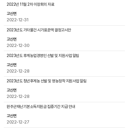
물
공
2022년 11월 2차 이장회의 자료
검
지
색
고산면
사
2022-12-31
항
게
2023년도 기타물건 시가표준액 결정고시안
시
물
고산면
목
2022-12-30
록
2023년도 후계농업경영인 선발 및 지원사업 알림
으
로
고산면
,
2022-12-28
번
2023년도 청년후계농 선발 및 영농정착 지원사업 알림
호
,
고산면
제
2022-12-28
목
,
완주군재난기본소득지원금 집중기간 지급 안내
작
고산면
성
2022-12-27
자