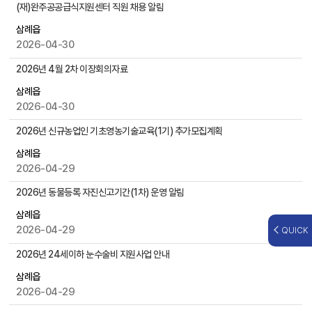
,
(재)완주공공급식지원센터 직원 채용 알림
첨
삼례읍
부
2026-04-30
파
일
2026년 4월 2차 이장회의자료
,
작
삼례읍
성
2026-04-30
일
2026년 신규농업인 기초영농기술교육(1기) 추가모집계획
,
조
삼례읍
회
2026-04-29
수
등
2026년 동물등록 자진신고기간(1차) 운영 알림
을
삼례읍
제
2026-04-29
QUICK
공
2026년 24세이하 눈수술비 지원사업 안내
삼례읍
2026-04-29