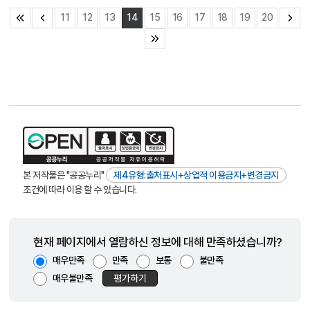
11
12
13
14
15
16
17
18
19
20
본 저작물은 "공공누리"
제4유형:출처표시+상업적 이용금지+변경금지
조건에 따라 이용 할 수 있습니다.
현재 페이지에서 열람하신 정보에 대해 만족하셨습니까?
매우만족
만족
보통
불만족
매우불만족
평가하기