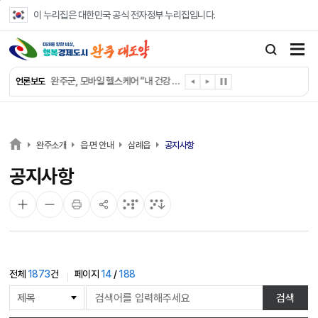
본문 바로가기
이 누리집은 대한민국 공식 전자정부 누리집입니다.
완주군, ‘수의계약 총량제’ 개편 운영
완주군 청소년, 초록우산 지원으로 치과 치료
완주군, 읍·면별 의료 환경 다각도 진단한다
완주군, 모바일 헬스케어 “내 건강 변화 직접 확인”
언론보도
완주군 “여름휴가철 청소년 안전 지킨다”
완주 청소년, 삼성 임직원 만나 미래 진로 그린다
전북은행, 완주군에 ‘시원키트’ 60세트 기탁
㈜새눈, 완주군에 성금 1,000만 원 기탁
완주소개
읍·면 안내
삼례읍
공지사항
완주 봉동읍, 희망나눔가게·행복빨래방 만족도 조사
공지사항
유희태 완주군수, 친환경 농업인 현장 목소리 경청
전체
1873
건
페이지
14
/
188
게
검색
시