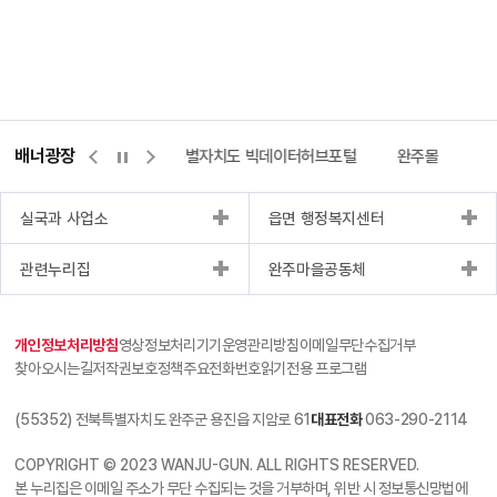
배너광장
센터
위택스
전북특별자치도 빅데이터허브포털
완주몰
전
실국과 사업소
읍면 행정복지센터
관련누리집
완주마을공동체
개인정보처리방침
영상정보처리기기운영관리방침
이메일무단수집거부
찾아오시는길
저작권보호정책
주요전화번호
읽기전용 프로그램
(55352) 전북특별자치도 완주군 용진읍 지암로 61
대표전화
063-290-2114
COPYRIGHT © 2023 WANJU-GUN. ALL RIGHTS RESERVED.
본 누리집은 이메일 주소가 무단 수집되는 것을 거부하며, 위반 시 정보통신망법에