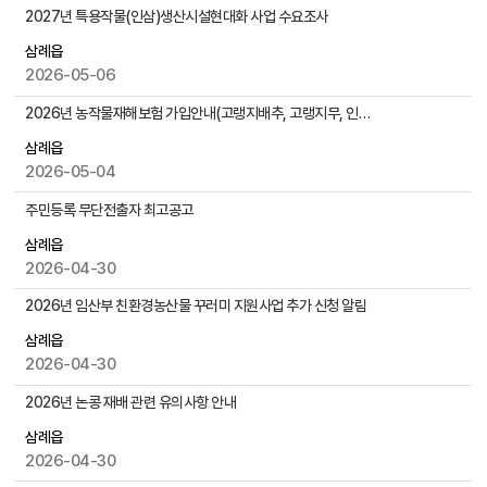
물
공
2027년 특용작물(인삼)생산시설현대화 사업 수요조사
검
지
색
삼례읍
사
2026-05-06
항
게
2026년 농작물재해보험 가입안내(고랭지배추, 고랭지무, 인삼)
시
물
삼례읍
목
2026-05-04
록
주민등록 무단전출자 최고공고
으
로
삼례읍
,
2026-04-30
번
2026년 임산부 친환경농산물 꾸러미 지원사업 추가 신청 알림
호
,
삼례읍
제
2026-04-30
목
,
2026년 논콩 재배 관련 유의사항 안내
작
삼례읍
성
2026-04-30
자