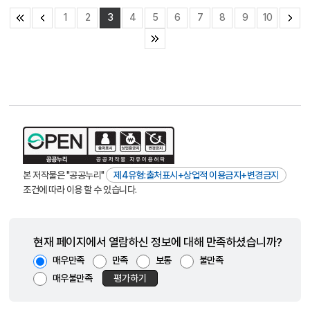
1
2
3
4
5
6
7
8
9
10
본 저작물은 "공공누리"
제4유형:출처표시+상업적 이용금지+변경금지
조건에 따라 이용 할 수 있습니다.
현재 페이지에서 열람하신 정보에 대해 만족하셨습니까?
매우만족
만족
보통
불만족
매우불만족
평가하기