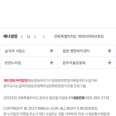
배너광장
측량바로처리센터
위택스
전북특별자치도 빅데이터허브포털
실국과 사업소
읍면 행정복지센터
관련누리집
완주마을공동체
개인정보처리방침
영상정보처리기기운영관리방침
이메일무단수집거부
찾아오시는길
저작권보호정책
주요전화번호
읽기전용 프로그램
(55352) 전북특별자치도 완주군 용진읍 지암로 61
대표전화
063-290-2114
COPYRIGHT © 2023 WANJU-GUN. ALL RIGHTS RESERVED.
본 누리집은 이메일 주소가 무단 수집되는 것을 거부하며, 위반 시 정보통신망법에