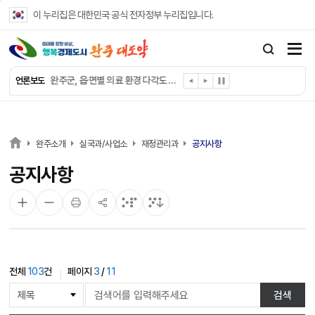
본문 바로가기
이 누리집은 대한민국 공식 전자정부 누리집입니다.
완주군, ‘수의계약 총량제’ 개편 운영
완주군 청소년, 초록우산 지원으로 치과 치료
완주군, 읍·면별 의료 환경 다각도 진단한다
언론보도
완주군, 모바일 헬스케어 “내 건강 변화 직접 확인”
완주군 “여름휴가철 청소년 안전 지킨다”
완주 청소년, 삼성 임직원 만나 미래 진로 그린다
전북은행, 완주군에 ‘시원키트’ 60세트 기탁
완주소개
실국과/사업소
재정관리과
공지사항
㈜새눈, 완주군에 성금 1,000만 원 기탁
공지사항
완주 봉동읍, 희망나눔가게·행복빨래방 만족도 조사
유희태 완주군수, 친환경 농업인 현장 목소리 경청
전체
103
건
페이지
3
/
11
게
검색
시