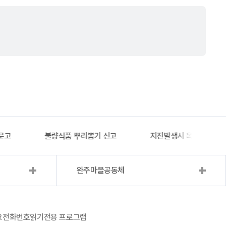
문고
불량식품 뿌리뽑기 신고
지진발생시 옥외대피소 
완주마을공동체
요전화번호
읽기전용 프로그램