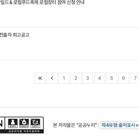
와일드＆로컬푸드축제 로컬장터 참여 신청 안내
전출자 최고공고
1
2
3
4
5
6
7
본 저작물은 "공공누리"
제4유형:출처표시+