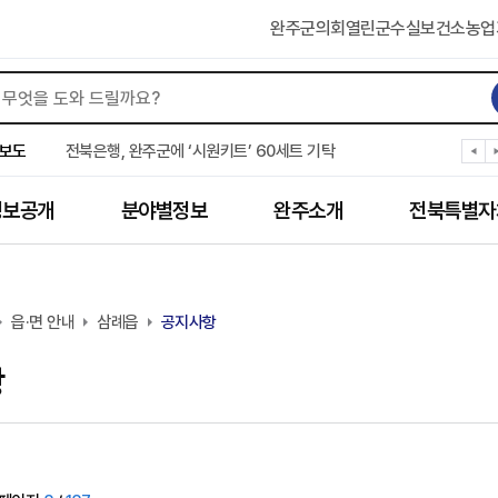
완주군의회
열린군수실
보건소
농업
완주군 “여름휴가철 청소년 안전 지킨다”
완주 청소년, 삼성 임직원 만나 미래 진로 그린다
보도
전북은행, 완주군에 ‘시원키트’ 60세트 기탁
㈜새눈, 완주군에 성금 1,000만 원 기탁
완주 봉동읍, 희망나눔가게·행복빨래방 만족도 조사
정보공개
분야별정보
완주소개
전북특별자
유희태 완주군수, 친환경 농업인 현장 목소리 경청
완주 미래라이온스, 경로당 냉장고 후원
“일터에서 찾은 자신감” 완주군 장애인일자리 활발
완주군, 파크골프장 운영 정비… “공정한 환경 조성”
읍·면 안내
완주 이서면, 홀몸 남성 위한 ‘이서천사 요리교실’
삼례읍
공지사항
항