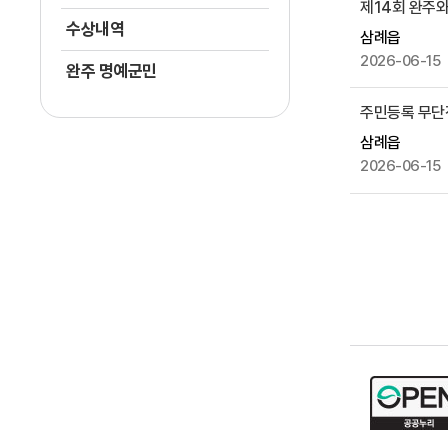
제14회 완주
제
수상내역
공
삼례읍
2026-06-15
완주 명예군민
주민등록 무단
삼례읍
2026-06-15