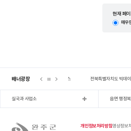
현재 페이
매우
배너광장
지적측량바로처리센터
위택스
전북특별자치도 빅데
실국과 사업소
읍면 행정
개인정보처리방침
영상정보