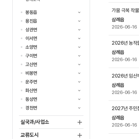
,
작
가뭄 극복 작
봉동읍
성
삼례읍
용진읍
자
2026-06-16
상관면
,
이서면
첨
2026년 농작
부
소양면
삼례읍
파
구이면
2026-06-16
일
고산면
,
비봉면
2026년 임산
작
운주면
성
삼례읍
화산면
일
2026-06-16
,
동상면
조
경천면
2027년 주
회
삼례읍
수
실국과/사업소
2026-06-16
등
교류도시
을