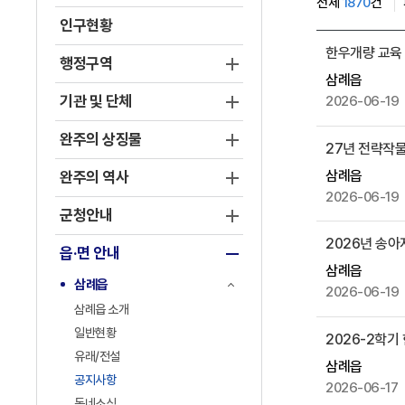
전체
1870
건
인구현황
공
한우개량 교육 
지
행정구역
삼례읍
사
기관 및 단체
2026-06-19
항
게
완주의 상징물
27년 전략작
시
물
삼례읍
완주의 역사
목
2026-06-19
록
군청안내
으
2026년 송
읍·면 안내
로
삼례읍
,
삼례읍
2026-06-19
번
삼례읍 소개
호
일반현황
2026-2학
,
유래/전설
제
삼례읍
공지사항
목
2026-06-17
동네소식