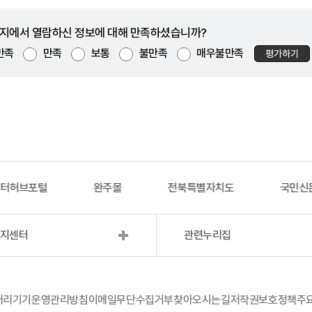
지에서 열람하신 정보에 대해 만족하셨습니까?
만족
만족
보통
불만족
매우불만족
평가하기
이터허브포털
완주몰
전북특별자치도
국민신
복지센터
관련누리집
처리기기운영관리방침
이메일무단수집거부
찾아오시는길
저작권보호정책
주