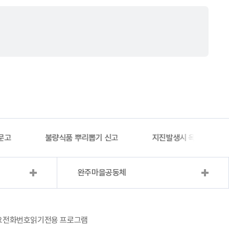
문고
불량식품 뿌리뽑기 신고
지진발생시 옥외대피소 
완주마을공동체
요전화번호
읽기전용 프로그램