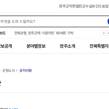
완주군의회
열린군수실
보건소
농업
완주군 “여름휴가철 청소년 안전 지킨다”
완주 청소년, 삼성 임직원 만나 미래 진로 그린다
보도
전북은행, 완주군에 ‘시원키트’ 60세트 기탁
㈜새눈, 완주군에 성금 1,000만 원 기탁
완주 봉동읍, 희망나눔가게·행복빨래방 만족도 조사
정보공개
분야별정보
완주소개
전북특별자
유희태 완주군수, 친환경 농업인 현장 목소리 경청
완주 미래라이온스, 경로당 냉장고 후원
“일터에서 찾은 자신감” 완주군 장애인일자리 활발
완주군, 파크골프장 운영 정비… “공정한 환경 조성”
군정소식
완주 이서면, 홀몸 남성 위한 ‘이서천사 요리교실’
공지사항
항