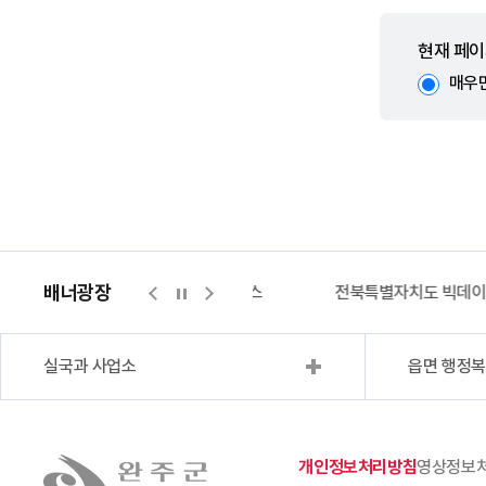
현재 페이
매우
배너광장
지적측량바로처리센터
위택스
전북특별자치도 빅데
실국과 사업소
읍면 행정
개인정보처리방침
영상정보