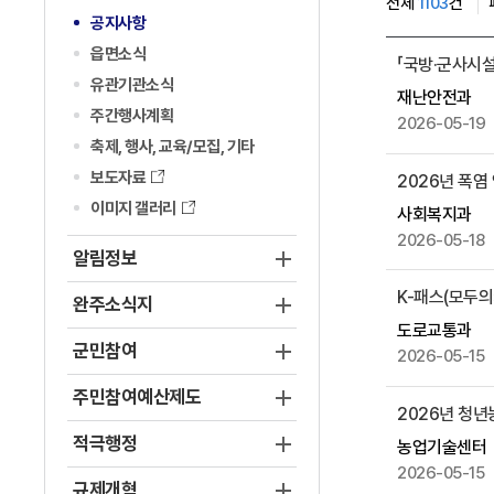
전체
1103
건
공지사항
공
읍면소식
「국방·군사시설
지
유관기관소식
재난안전과
사
주간행사계획
2026-05-19
항
축제, 행사, 교육/모집, 기타
게
보도자료
2026년 폭염
시
물
이미지 갤러리
사회복지과
목
2026-05-18
알림정보
록
으
K-패스(모두의
완주소식지
로
도로교통과
,
군민참여
2026-05-15
번
호
주민참여예산제도
2026년 청년농
,
적극행정
제
농업기술센터
목
2026-05-15
규제개혁