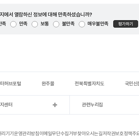
지에서 열람하신 정보에 대해 만족하셨습니까?
만족
만족
보통
불만족
매우불만족
평가하기
이터허브포털
완주몰
전북특별자치도
국민신
복지센터
관련누리집
처리기기운영관리방침
이메일무단수집거부
찾아오시는길
저작권보호정책
주