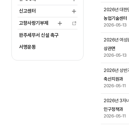
,
작
2026년 대
신고센터
성
농업기술센터
자
고향사랑기부제
2026-05-13
,
완주세무서 신설 촉구
첨
2026년 여성
부
서명운동
상관면
파
2026-05-13
일
,
2026년 상
작
성
축산지원과
일
2026-05-11
,
조
2026년 3자
회
인구정책과
수
2026-05-11
등
을