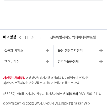
배너광장
측량바로처리센터
위택스
전북특별자치도 빅데이터허브포털
실국과 사업소
읍면 행정복지센터
관련누리집
완주마을공동체
개인정보처리방침
영상정보처리기기운영관리방침
이메일무단수집거부
찾아오시는길
저작권보호정책
주요전화번호
읽기전용 프로그램
(55352) 전북특별자치도 완주군 용진읍 지암로 61
대표전화
063-290-2114
COPYRIGHT © 2023 WANJU-GUN. ALL RIGHTS RESERVED.