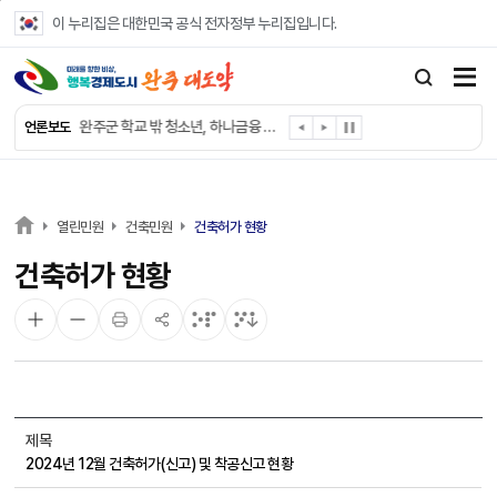
본문 바로가기
이 누리집은 대한민국 공식 전자정부 누리집입니다.
완주군, 파크골프장 운영 정비… “공정한 환경 조성”
완주 이서면, 홀몸 남성 위한 ‘이서천사 요리교실’
완주군 학교 밖 청소년, 하나금융 장학생 최종 선발
언론보도
완주군 청소년 여름방학 맞아 “내 손으로 뚝딱”
완주군 상관면, 악성 민원 현장 대응력 강화
완주 삼례수소에너지고, 취약계층 조명 교체 봉사
완주군, 서울대생과 함께하는 ‘청소년 진로드림캠프’ 참가
열린민원
건축민원
건축허가 현황
완주시니어클럽, 보건복지부 노인일자리 ‘우수 기관’
건축허가 현황
완주군, 영양플러스 보충식품 공급업체 위생·안전 강화
완주군청 여자 레슬링팀, 전국대회 선수 전원 금메달
제목
2024년 12월 건축허가(신고) 및 착공신고 현황