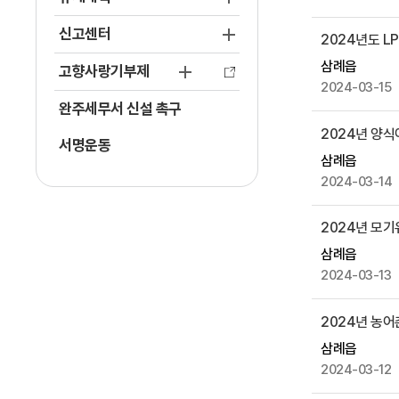
시
신고센터
2024년도 
물
목
삼례읍
고향사랑기부제
록
2024-03-15
으
완주세무서 신설 촉구
로
2024년 양
서명운동
,
삼례읍
번
2024-03-14
호
,
2024년 모
제
목
삼례읍
,
2024-03-13
작
성
2024년 농
자
삼례읍
,
2024-03-12
첨