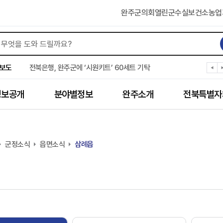
완주군의회
열린군수실
보건소
농업
완주군 “여름휴가철 청소년 안전 지킨다”
완주 청소년, 삼성 임직원 만나 미래 진로 그린다
보도
전북은행, 완주군에 ‘시원키트’ 60세트 기탁
㈜새눈, 완주군에 성금 1,000만 원 기탁
완주 봉동읍, 희망나눔가게·행복빨래방 만족도 조사
정보공개
분야별정보
완주소개
전북특별자
유희태 완주군수, 친환경 농업인 현장 목소리 경청
완주 미래라이온스, 경로당 냉장고 후원
“일터에서 찾은 자신감” 완주군 장애인일자리 활발
완주군, 파크골프장 운영 정비… “공정한 환경 조성”
군정소식
완주 이서면, 홀몸 남성 위한 ‘이서천사 요리교실’
읍면소식
삼례읍