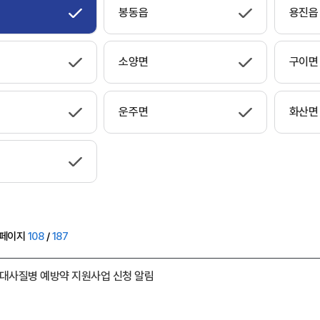
봉동읍
용진읍
소양면
구이면
운주면
화산면
페이지
108
/
187
 대사질병 예방약 지원사업 신청 알림