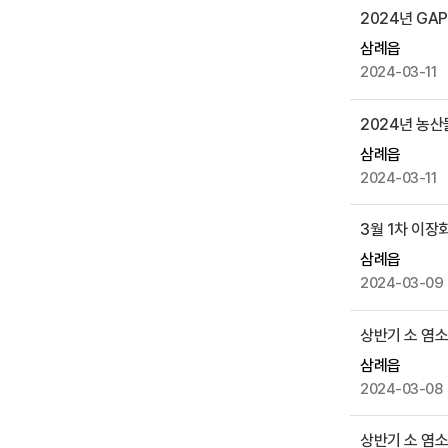
부
2024년 GA
파
삼례읍
일
2024-03-11
,
작
2024년 농산
성
일
삼례읍
,
2024-03-11
조
회
3월 1차 이장
수
삼례읍
등
2024-03-09
을
제
상반기 소 염
공
삼례읍
2024-03-08
상반기 소 염