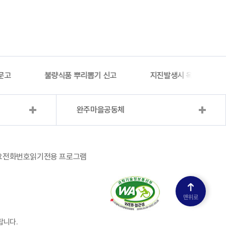
문고
불량식품 뿌리뽑기 신고
지진발생시 옥외대피소 
완주마을공동체
요전화번호
읽기전용 프로그램
맨위로
랍니다.