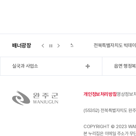
배너광장
지적측량바로처리센터
위택스
전북특별자치도 빅데
실국과 사업소
읍면 행정
개인정보처리방침
영상정보
(55352) 전북특별자치도 완주
COPYRIGHT © 2023 WAN
본 누리집은 이메일 주소가 무