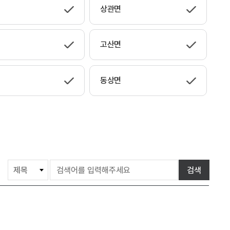
상관면
고산면
동상면
게
검색
시
물
검
색