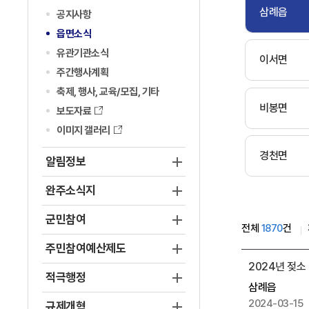
삼례읍
공지사항
읍면소식
유관기관소식
이서면
주간행사계획
축제, 행사, 교육/모집, 기타
비봉면
보도자료
이미지 갤러리
경천면
알림정보
완주소식지
군민참여
전체
1870
건
주민참여예산제도
삼
2024년 젖소
례
적극행정
삼례읍
읍
2024-03-15
규제개혁
게