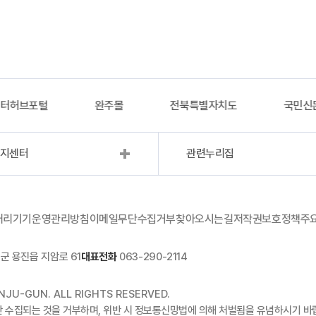
이터허브포털
완주몰
전북특별자치도
국민신
복지센터
관련누리집
처리기기운영관리방침
이메일무단수집거부
찾아오시는길
저작권보호정책
주
군 용진읍 지암로 61
대표전화
063-290-2114
JU-GUN. ALL RIGHTS RESERVED.
단 수집되는 것을 거부하며, 위반 시 정보통신망법에 의해 처벌됨을 유념하시기 바