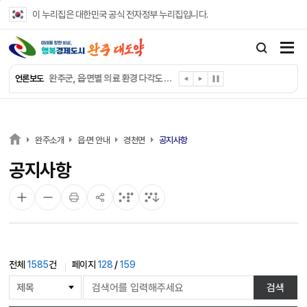
본문 바로가기
이 누리집은 대한민국 공식 전자정부 누리집입니다.
완주군, ‘수의계약 총량제’ 개편 운영
완주군 청소년, 초록우산 지원으로 치과 치료
완주군, 읍·면별 의료 환경 다각도 진단한다
언론보도
완주군, 모바일 헬스케어 “내 건강 변화 직접 확인”
완주군 “여름휴가철 청소년 안전 지킨다”
완주 청소년, 삼성 임직원 만나 미래 진로 그린다
전북은행, 완주군에 ‘시원키트’ 60세트 기탁
완주소개
읍·면 안내
경천면
공지사항
㈜새눈, 완주군에 성금 1,000만 원 기탁
공지사항
완주 봉동읍, 희망나눔가게·행복빨래방 만족도 조사
유희태 완주군수, 친환경 농업인 현장 목소리 경청
전체
1585
건
페이지
128
/
159
게
검색
시