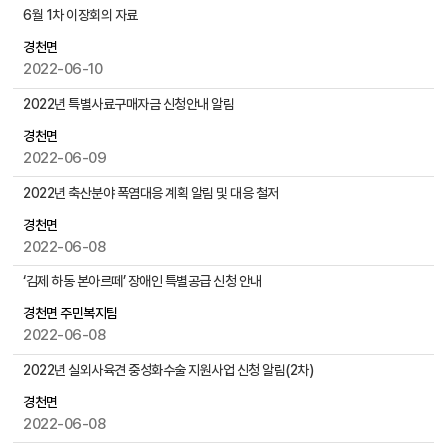
물
공
6월 1차 이장회의 자료
검
지
색
경천면
사
2022-06-10
항
게
2022년 특별사료구매자금 신청안내 알림
시
물
경천면
목
2022-06-09
록
2022년 축산분야 폭염대응 계획 알림 및 대응 철저
으
로
경천면
,
2022-06-08
번
‘김제 하동 본아르떼’ 장애인 특별공급 신청 안내
호
,
경천면 주민복지팀
제
2022-06-08
목
,
2022년 실외사육견 중성화수술 지원사업 신청 알림(2차)
작
경천면
성
2022-06-08
자