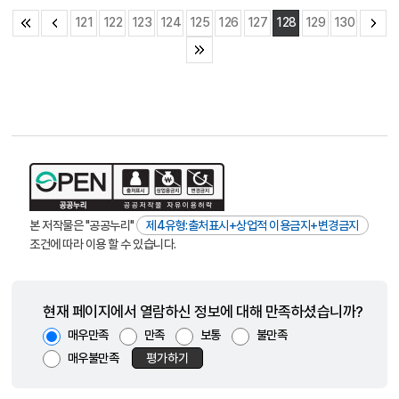
121
122
123
124
125
126
127
128
129
130
본 저작물은 "공공누리"
제4유형:출처표시+상업적 이용금지+변경금지
조건에 따라 이용 할 수 있습니다.
현재 페이지에서 열람하신 정보에 대해 만족하셨습니까?
매우만족
만족
보통
불만족
매우불만족
평가하기