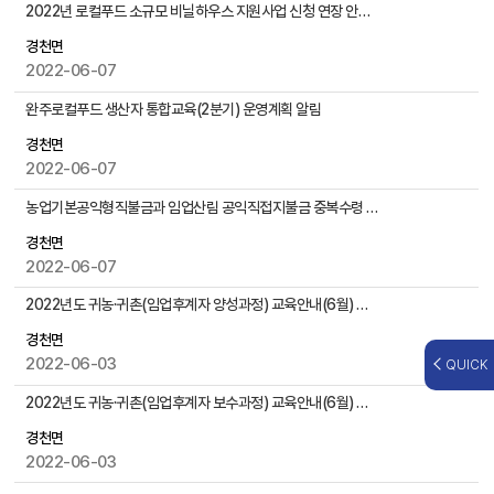
,
2022년 로컬푸드 소규모 비닐하우스 지원사업 신청 연장 안내(추가)
첨
경천면
부
2022-06-07
파
일
완주로컬푸드 생산자 통합교육(2분기) 운영계획 알림
,
작
경천면
성
2022-06-07
일
농업기본공익형직불금과 임업산림 공익직접지불금 중복수령 관련 안내
,
조
경천면
회
2022-06-07
수
등
2022년도 귀농·귀촌(임업후계자 양성과정) 교육안내(6월) 알림
을
경천면
제
2022-06-03
QUICK
공
2022년도 귀농·귀촌(임업후계자 보수과정) 교육안내(6월) 알림
경천면
2022-06-03