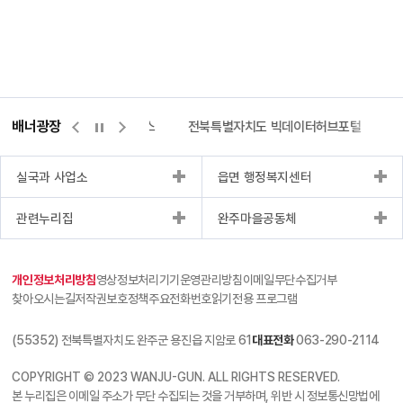
배너광장
측량바로처리센터
위택스
전북특별자치도 빅데이터허브포털
실국과 사업소
읍면 행정복지센터
관련누리집
완주마을공동체
개인정보처리방침
영상정보처리기기운영관리방침
이메일무단수집거부
찾아오시는길
저작권보호정책
주요전화번호
읽기전용 프로그램
(55352) 전북특별자치도 완주군 용진읍 지암로 61
대표전화
063-290-2114
COPYRIGHT © 2023 WANJU-GUN. ALL RIGHTS RESERVED.
본 누리집은 이메일 주소가 무단 수집되는 것을 거부하며, 위반 시 정보통신망법에