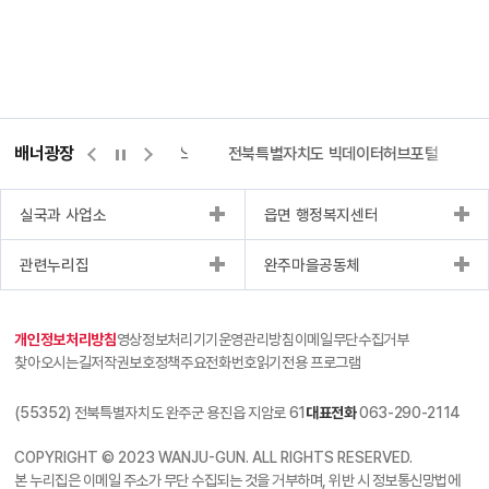
배너광장
측량바로처리센터
위택스
전북특별자치도 빅데이터허브포털
실국과 사업소
읍면 행정복지센터
관련누리집
완주마을공동체
개인정보처리방침
영상정보처리기기운영관리방침
이메일무단수집거부
찾아오시는길
저작권보호정책
주요전화번호
읽기전용 프로그램
(55352) 전북특별자치도 완주군 용진읍 지암로 61
대표전화
063-290-2114
COPYRIGHT © 2023 WANJU-GUN. ALL RIGHTS RESERVED.
본 누리집은 이메일 주소가 무단 수집되는 것을 거부하며, 위반 시 정보통신망법에