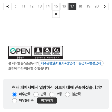
11
12
13
14
15
16
17
18
19
20
본 저작물은 "공공누리"
제4유형:출처표시+상업적 이용금지+변경금지
조건에 따라 이용 할 수 있습니다.
현재 페이지에서 열람하신 정보에 대해 만족하셨습니까?
매우만족
만족
보통
불만족
매우불만족
평가하기