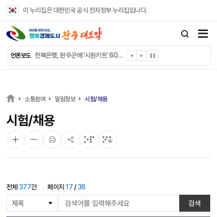
본문 바로가기
이 누리집은 대한민국 공식 전자정부 누리집입니다.
완주군 “여름휴가철 청소년 안전 지킨다”
완주 청소년, 삼성 임직원 만나 미래 진로 그린다
전북은행, 완주군에 ‘시원키트’ 60세트 기탁
언론보도
㈜새눈, 완주군에 성금 1,000만 원 기탁
완주 봉동읍, 희망나눔가게·행복빨래방 만족도 조사
유희태 완주군수, 친환경 농업인 현장 목소리 경청
완주 미래라이온스, 경로당 냉장고 후원
소통참여
알림정보
시험/채용
“일터에서 찾은 자신감” 완주군 장애인일자리 활발
시험/채용
완주군, 파크골프장 운영 정비… “공정한 환경 조성”
완주 이서면, 홀몸 남성 위한 ‘이서천사 요리교실’
전체
377
건
페이지
17
/
38
게
검색
시