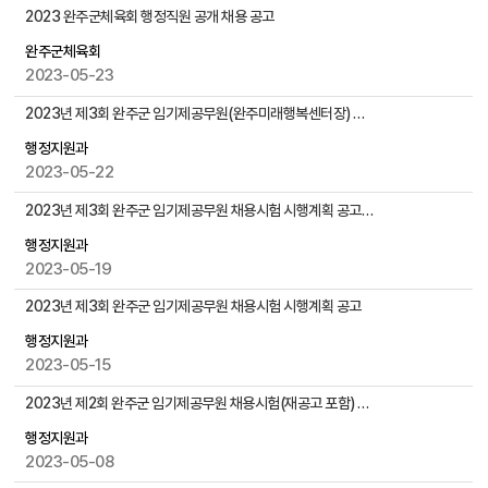
물
시
2023 완주군체육회 행정직원 공개 채용 공고
검
험
색
완주군체육회
/
2023-05-23
채
용
2023년 제3회 완주군 임기제공무원(완주미래행복센터장) 채용시험 시행계획 공고
게
시
행정지원과
물
2023-05-22
목
2023년 제3회 완주군 임기제공무원 채용시험 시행계획 공고(일부 채용분야 공고 보류)
록
으
행정지원과
로
2023-05-19
번
2023년 제3회 완주군 임기제공무원 채용시험 시행계획 공고
호
,
행정지원과
제
2023-05-15
목
,
2023년 제2회 완주군 임기제공무원 채용시험(재공고 포함) 합격자 발표 및 임용후보자 등록요령 공고
작
행정지원과
성
2023-05-08
자