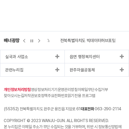
배너광장
측량바로처리센터
위택스
전북특별자치도 빅데이터허브포털
실국과 사업소
읍면 행정복지센터
관련누리집
완주마을공동체
개인정보처리방침
영상정보처리기기운영관리방침
이메일무단수집거부
찾아오시는길
저작권보호정책
주요전화번호
읽기전용 프로그램
(55352) 전북특별자치도 완주군 용진읍 지암로 61
대표전화
063-290-2114
COPYRIGHT © 2023 WANJU-GUN. ALL RIGHTS RESERVED.
본 누리집은 이메일 주소가 무단 수집되는 것을 거부하며, 위반 시 정보통신망법에