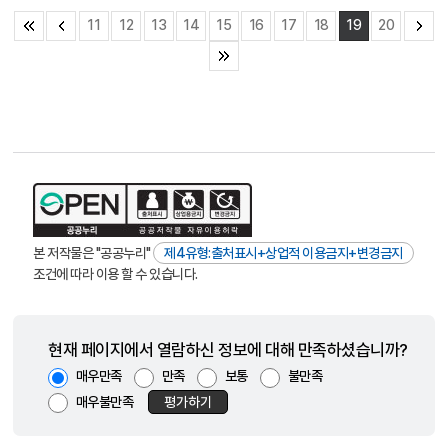
11
12
13
14
15
16
17
18
19
20
본 저작물은 "공공누리"
제4유형:출처표시+상업적 이용금지+변경금지
조건에 따라 이용 할 수 있습니다.
현재 페이지에서 열람하신 정보에 대해 만족하셨습니까?
매우만족
만족
보통
불만족
매우불만족
평가하기