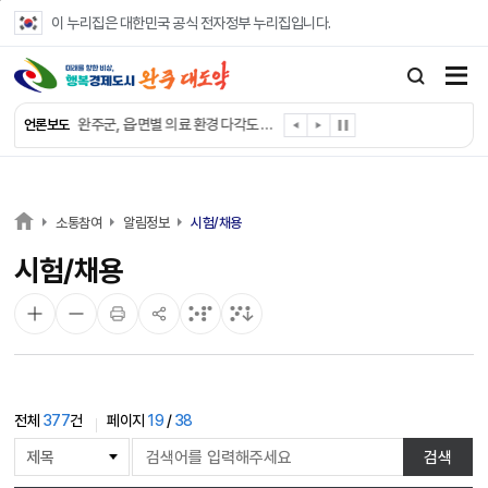
본문 바로가기
이 누리집은 대한민국 공식 전자정부 누리집입니다.
완주군, ‘수의계약 총량제’ 개편 운영
완주군 청소년, 초록우산 지원으로 치과 치료
완주군, 읍·면별 의료 환경 다각도 진단한다
언론보도
완주군, 모바일 헬스케어 “내 건강 변화 직접 확인”
완주군 “여름휴가철 청소년 안전 지킨다”
완주 청소년, 삼성 임직원 만나 미래 진로 그린다
전북은행, 완주군에 ‘시원키트’ 60세트 기탁
소통참여
알림정보
시험/채용
㈜새눈, 완주군에 성금 1,000만 원 기탁
시험/채용
완주 봉동읍, 희망나눔가게·행복빨래방 만족도 조사
유희태 완주군수, 친환경 농업인 현장 목소리 경청
전체
377
건
페이지
19
/
38
게
검색
시