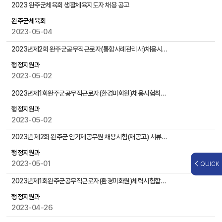
,
2023 완주군체육회 생활체육지도자 채용 공고
첨
완주군체육회
부
2023-05-04
파
일
2023년제2회 완주군공무직근로자(통합사례관리사)채용시험최종합격자발표및임용후보자등록요령공고
,
작
행정지원과
성
2023-05-02
일
2023년제1회완주군공무직근로자(환경미화원)채용시험최종합격자발표및임용후보자등록요령공고
,
조
행정지원과
회
2023-05-02
수
등
2023년 제2회 완주군 임기제공무원 채용시험(재공고) 서류전형 합격자 발표 및 면접시험 시행계획 공고
을
행정지원과
제
2023-05-01
QUICK
공
2023년제1회완주군공무직근로자(환경미화원)체력시험합격자발표및면접시험시행계획공고
행정지원과
2023-04-26