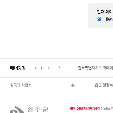
현재 페이
매우
배너광장
지적측량바로처리센터
위택스
전북특별자치도 빅데
실국과 사업소
읍면 행정
개인정보처리방침
영상정보