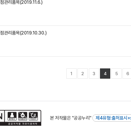
관리품목(2019.11.6.)
관리품목(2019.10.30.)
1
2
3
4
5
6
본 저작물은 "공공누리"
제4유형:출처표시+