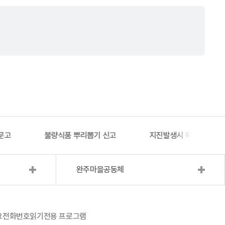
문고
불량식품 뿌리뽑기 신고
지진발생시 옥외대피소 
완주마을공동체
요전화번호
읽기전용 프로그램