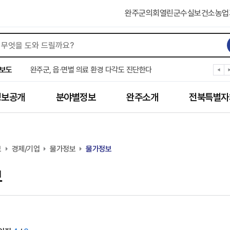
완주군의회
열린군수실
보건소
농업
완주군, ‘수의계약 총량제’ 개편 운영
완주군 청소년, 초록우산 지원으로 치과 치료
보도
완주군, 읍·면별 의료 환경 다각도 진단한다
완주군, 모바일 헬스케어 “내 건강 변화 직접 확인”
완주군 “여름휴가철 청소년 안전 지킨다”
정보공개
분야별정보
완주소개
전북특별자
완주 청소년, 삼성 임직원 만나 미래 진로 그린다
전북은행, 완주군에 ‘시원키트’ 60세트 기탁
㈜새눈, 완주군에 성금 1,000만 원 기탁
완주 봉동읍, 희망나눔가게·행복빨래방 만족도 조사
보
경제/기업
유희태 완주군수, 친환경 농업인 현장 목소리 경청
물가정보
물가정보
보