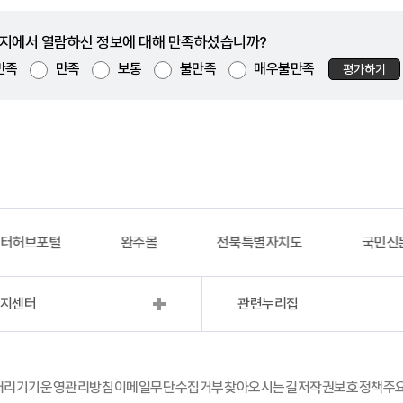
지에서 열람하신 정보에 대해 만족하셨습니까?
만족
만족
보통
불만족
매우불만족
평가하기
이터허브포털
완주몰
전북특별자치도
국민신
복지센터
관련누리집
처리기기운영관리방침
이메일무단수집거부
찾아오시는길
저작권보호정책
주