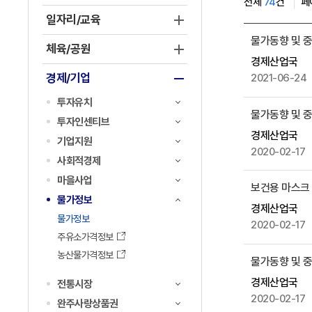
전체
74
건
페
일자리/교육
물
물가동향 및 중
가
체육/공원
경제산업국
정
경제/기업
2021-06-24
보
게
투자유치
물가동향 및 중점
시
투자인센티브
물
경제산업국
기업지원
목
2020-02-17
사회적경제
록
마을사업
으
보건용 마스크 
로
물가정보
경제산업국
번
물가정보
2020-02-17
호
주유소가격정보
,
농산물가격정보
물가동향 및 중점
제
목
경제산업국
전통시장
,
2020-02-17
완주사랑상품권