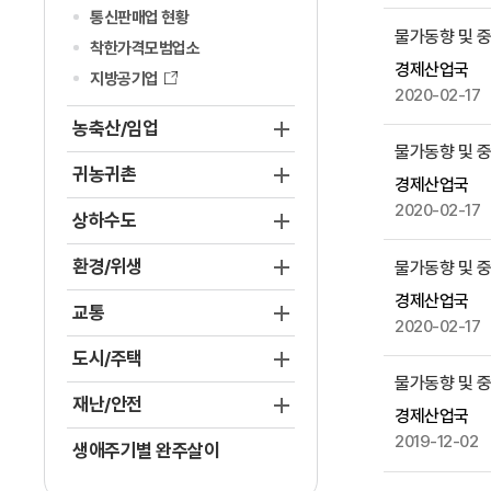
작
통신판매업 현황
성
물가동향 및 중점
착한가격모범업소
자
경제산업국
지방공기업
,
2020-02-17
첨
농축산/임업
부
물가동향 및 중점
파
귀농귀촌
경제산업국
일
2020-02-17
,
상하수도
작
환경/위생
물가동향 및 중점
성
일
경제산업국
교통
,
2020-02-17
조
도시/주택
회
물가동향 및 중점
수
재난/안전
경제산업국
등
2019-12-02
생애주기별 완주살이
을
제